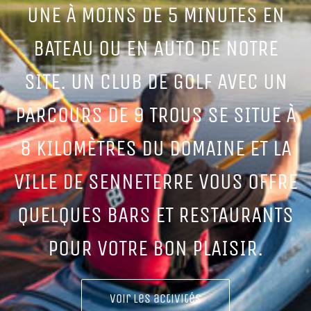
UNE À MOINS DE 5 MINUTES EN
BATEAU OU EN AUTO DE NOTRE
SITE. UN CLUB DE GOLF AVEC UN
PARCOURS DE 9 TROUS SE SITUE À
8 KILOMÈTRES DU DOMAINE ET LA
VILLE DE SENNETERRE VOUS OFFRE
QUELQUES BARS ET RESTAURANTS
POUR VOTRE BON PLAISIR.
Voir les activités